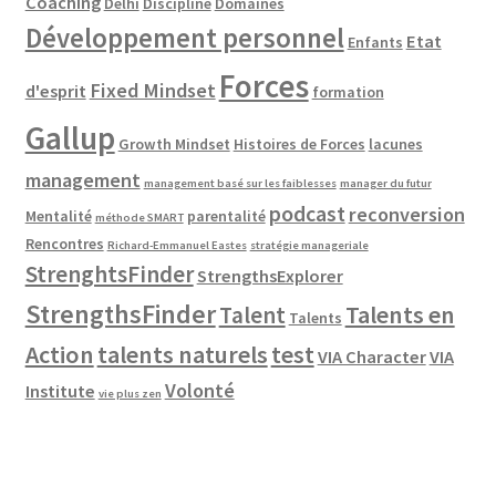
Coaching
Delhi
Discipline
Domaines
Développement personnel
Etat
Enfants
Forces
Fixed Mindset
d'esprit
formation
Gallup
Growth Mindset
Histoires de Forces
lacunes
management
management basé sur les faiblesses
manager du futur
podcast
reconversion
Mentalité
parentalité
méthode SMART
Rencontres
Richard-Emmanuel Eastes
stratégie manageriale
StrenghtsFinder
StrengthsExplorer
StrengthsFinder
Talents en
Talent
Talents
Action
talents naturels
test
VIA Character
VIA
Volonté
Institute
vie plus zen