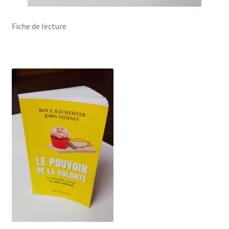
Pour aller plus loin…
Fiche de lecture
Pourquoi ce blog ?
QUIZ
Statistiques des Forces
TALENTS EN ACTION !
TESTEZ-VOUS : tous les tests de personnalité
Une GROWTH Année !
Validation de la commande