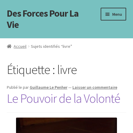
Des Forces Pour La
Aller
Aller
Menu
à
au
Vie
la
contenu
navigation
Accueil
Accueil
Sujets identifiés “livre”
« Mindset » par Carol Dweck
Étiquette :
livre
Blog
Boutique
Publié le
par
Guillaume Le Penher
—
Laisser un commentaire
Le Pouvoir de la Volonté
C’est presque fini ! Dernière étape !
Coaching Certifié CliftonStrengths
Contactez-moi