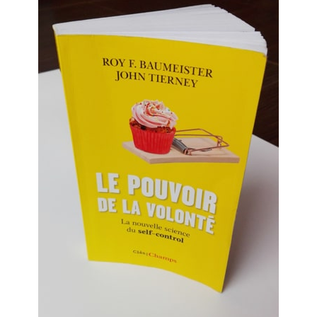
Débutants, commencez ici !
Histoires de Forces
Merci !
Merci pour votre commentaire !
Mon compte
Oups ! La page que vous avez demandé n’existe pas ! :)
Panier
Plan du site