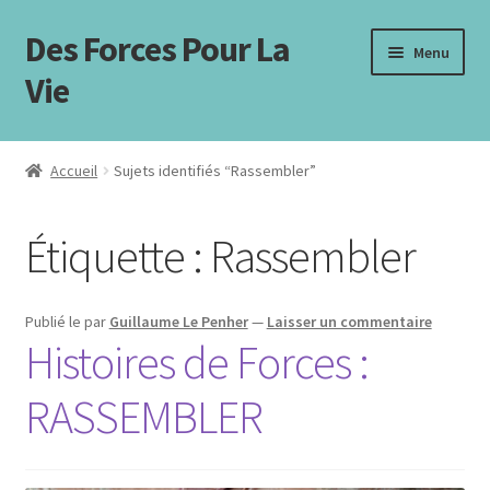
Des Forces Pour La
Aller
Aller
Menu
à
au
Vie
la
contenu
navigation
Accueil
Accueil
Sujets identifiés “Rassembler”
« Mindset » par Carol Dweck
Étiquette :
Rassembler
Blog
Boutique
Publié le
par
Guillaume Le Penher
—
Laisser un commentaire
Histoires de Forces :
C’est presque fini ! Dernière étape !
RASSEMBLER
Coaching Certifié CliftonStrengths
Contactez-moi