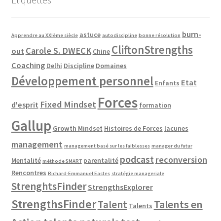
burn-
astuce
Apprendre au XXIème siècle
autodiscipline
bonne résolution
CliftonStrengths
Carole S. DWECK
out
Chine
Coaching
Delhi
Discipline
Domaines
Développement personnel
Etat
Enfants
Forces
Fixed Mindset
d'esprit
formation
Gallup
Growth Mindset
Histoires de Forces
lacunes
management
management basé sur les faiblesses
manager du futur
podcast
reconversion
Mentalité
parentalité
méthode SMART
Rencontres
Richard-Emmanuel Eastes
stratégie manageriale
StrenghtsFinder
StrengthsExplorer
StrengthsFinder
Talents en
Talent
Talents