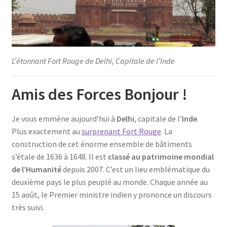
Pour aller plus loin…
Pourquoi ce blog ?
L’étonnant Fort Rouge de Delhi, Capitale de l’Inde
QUIZ
Amis des Forces Bonjour !
Statistiques des Forces
Je vous emmène aujourd’hui à
Delhi
, capitale de l’
Inde
.
TALENTS EN ACTION !
Plus exactement au
surprenant Fort Rouge
. La
construction de cet énorme ensemble de bâtiments
TESTEZ-VOUS : tous les tests de personnalité
s’étale de 1636 à 1648. Il est
classé au patrimoine mondial
de l’Humanité
depuis 2007. C’est un lieu emblématique du
Une GROWTH Année !
deuxième pays le plus peuplé au monde. Chaque année au
15 août, le Premier ministre indien y prononce un discours
Validation de la commande
très suivi.