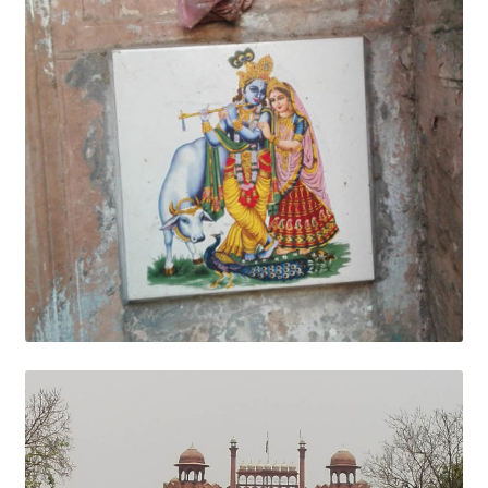
Débutants, commencez ici !
Histoires de Forces
Merci !
Merci pour votre commentaire !
Mon compte
Oups ! La page que vous avez demandé n’existe pas ! :)
Panier
Plan du site